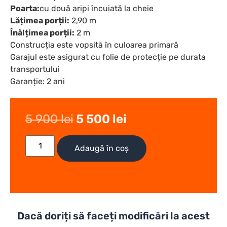
Poarta:
cu două aripi încuiată la cheie
Lățimea porții:
2,90 m
Înălțimea porții:
2 m
Construcția este vopsită în culoarea primară
Garajul este asigurat cu folie de protecție pe durata
transportului
Garanție: 2 ani
5 900
lei
5 500
lei
Adaugă în coș
Dacă doriți să faceți modificări la acest