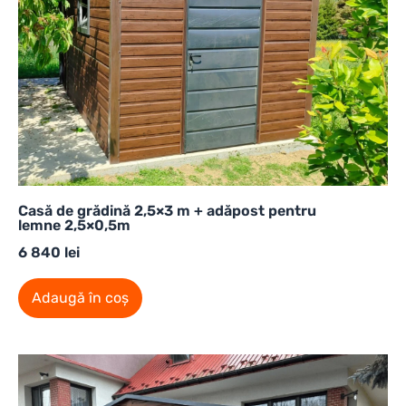
Casă de grădină 2,5×3 m + adăpost pentru
lemne 2,5×0,5m
6 840
lei
Adaugă în coș