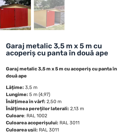
Garaj metalic 3,5 m x 5 m cu
acoperiș cu panta în două ape
Garaj metalic 3,5 m x 5 m cu acoperiș cu panta în
două ape
Lățime:
3,5 m
Lungime:
5 m (4,97)
Înălțimea în vârf:
2,50 m
Înălțimea pereților laterali:
2,13 m
Culoare
: RAL 1002
Culoarea acoperișului:
RAL 3011
Culoarea ușii:
RAL 3011