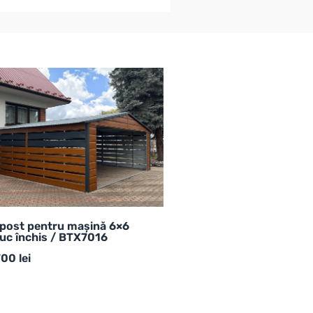
post pentru mașină 6×6
uc închis / BTX7016
700
lei