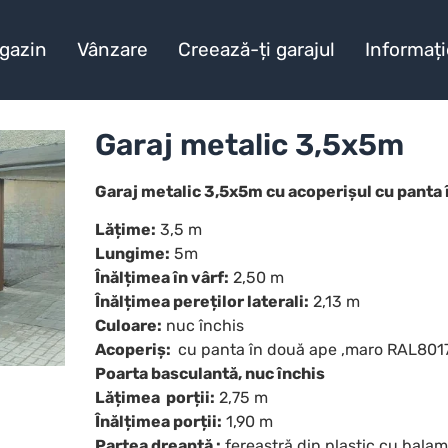
gazin
Vânzare
Creează-ți garajul
Informați
Garaj metalic 3,5x5m
Garaj metalic 3,5x5m cu acoperișul cu panta
Lățime:
3,5 m
Lungime:
5m
Înălțimea în vârf:
2,50 m
Înălțimea pereților laterali:
2,13 m
Culoare:
nuc închis
Acoperiș:
cu panta în două ape ,maro RAL801
Poarta basculantă, nuc închis
Lățimea porții:
2,75 m
Înălțimea porții:
1,90 m
Partea dreaptă :
fereastră din plastic cu bala