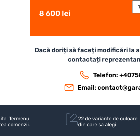
8 600
lei
Dacă doriți să faceți modificări la
contactați reprezentan
Telefon: +407
Email:
contact@gara
uita. Termenul
22 de variante de culoare
irea comenzii.
din care sa alegi