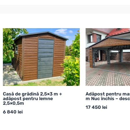
Casă de grădină 2,5×3 m +
Adăpost pentru ma
adăpost pentru lemne
m Nuc închis – desc
2,5×0,5m
17 450
lei
6 840
lei