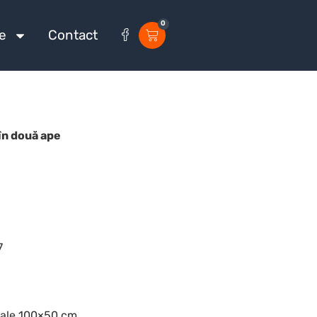
0
e
Contact
 în două ape
7
male 100×50 cm