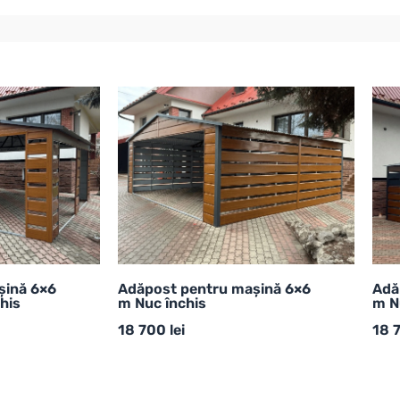
șină 6×6
Adăpost pentru mașină 6×6
Adă
his
m Nuc închis
m N
18 700
lei
18 