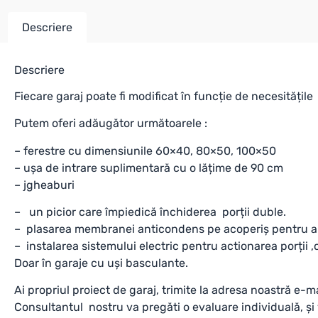
Descriere
Descriere
Fiecare garaj poate fi modificat în funcție de necesități
Putem oferi adăugător următoarele :
– ferestre cu dimensiunile 60×40, 80×50, 100×50
– ușa de intrare suplimentară cu o lățime de 90 cm
– jgheaburi
– un picior care împiedică închiderea porții duble.
– plasarea membranei anticondens pe acoperiș pentru a
– instalarea sistemului electric pentru actionarea porții 
Doar în garaje cu uși basculante.
Ai propriul proiect de garaj, trimite la adresa noastră e-ma
Consultantul nostru va pregăti o evaluare individuală, și 