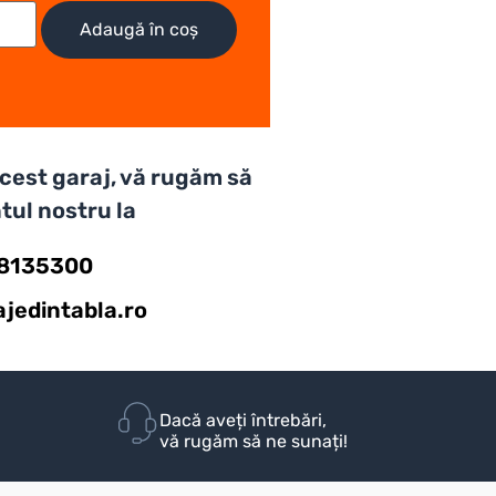
Adaugă în coș
 acest garaj, vă rugăm să
tul nostru la
58135300
jedintabla.ro
Dacă aveți întrebări,
vă rugăm să ne sunați!