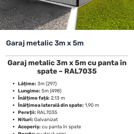
Garaj metalic 3m x 5m
Garaj metalic 3m x 5m cu panta în
spate –
RAL7035
Lățime:
3m (297)
Lungime:
5m (498)
Înălțime față:
2,13 m
Înălțimea laterală din spate:
1,90 m
Pereții:
RAL7035
Nituri:
Galvanizat
Acoperiș:
cu panta în spate
Poarta:
cu două aripi