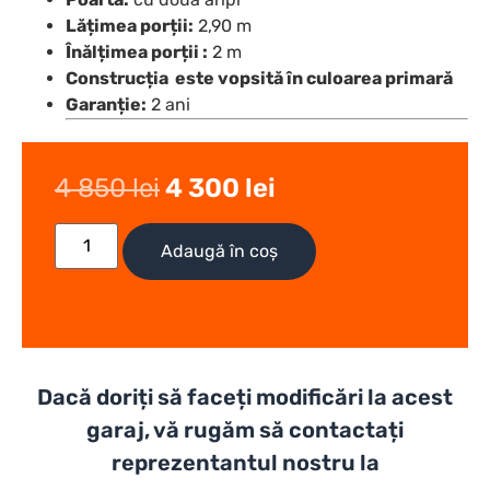
Lățimea porții:
2,90 m
Înălțimea porții :
2 m
Construcția este vopsită în culoarea primară
Garanție:
2 ani
4 850
lei
4 300
lei
Adaugă în coș
Dacă doriți să faceți modificări la acest
garaj, vă rugăm să contactați
reprezentantul nostru la