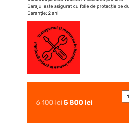
Garajul este asigurat cu folie de protecție pe d
Garanție: 2 ani
6 100
lei
5 800
lei