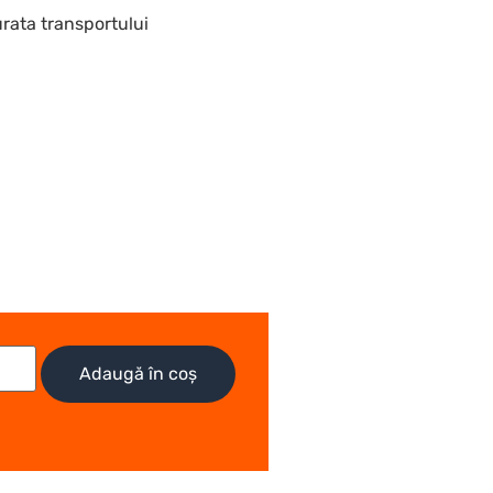
urata transportului
Adaugă în coș