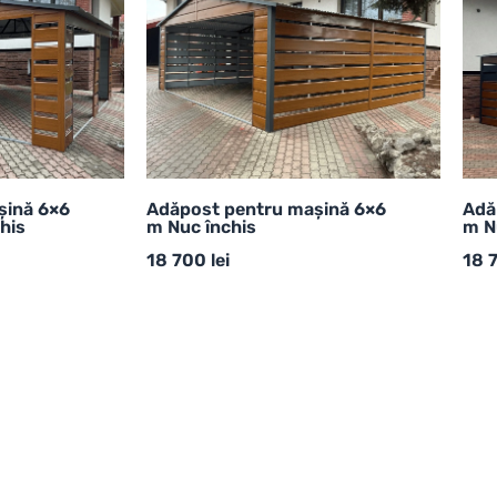
șină 6×6
Adăpost pentru mașină 6×6
Adă
his
m Nuc închis
m N
18 700
lei
18 