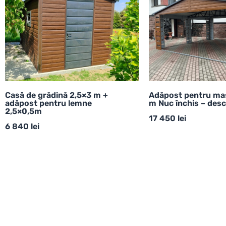
Casă de grădină 2,5×3 m +
Adăpost pentru ma
adăpost pentru lemne
m Nuc închis – desc
2,5×0,5m
17 450
lei
6 840
lei