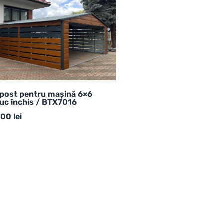
post pentru mașină 6×6
uc închis / BTX7016
700
lei