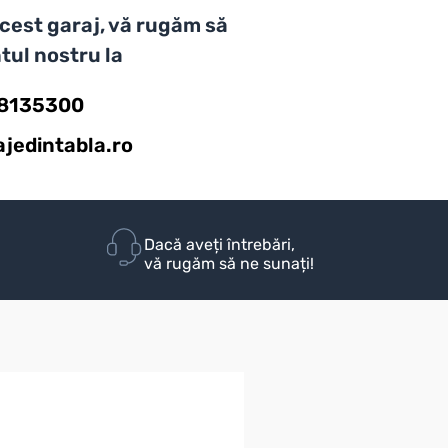
 acest garaj, vă rugăm să
tul nostru la
58135300
jedintabla.ro
Dacă aveți întrebări,
vă rugăm să ne sunați!