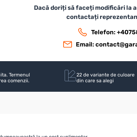
Dacă doriți să faceți modificări la
contactați reprezentan
Telefon: +407
Email:
contact@gara
uita. Termenul
22 de variante de culoare
irea comenzii.
din care sa alegi
le dumneavoastră la un cost suplimentar.