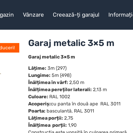
gazin
Vânzare
Creează-ți garajul
Informați
Garaj metalic 3×5 m
duceri!
Garaj metalic 3×5 m
Lățime:
3m (297)
Lungime:
5m (498)
Înălțimea în vârf:
2,50 m
Înălțimea pereților laterali:
2,13 m
Culoare:
RAL 1002
Acoperiș:
cu panta în două ape RAL 3011
Poarta:
basculantă, RAL 3011
Lățimea porții:
2,75
Înălțimea porții:
1,90
Construcția este vopsită în culoarea primară