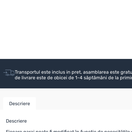
Transportul este inclus in pret, asamblarea este grat
de livrare este de obicei de 1-4 săptămâni de la prim
Descriere
Descriere
Fiecare garaj poate fi modificat în funcție de necesități