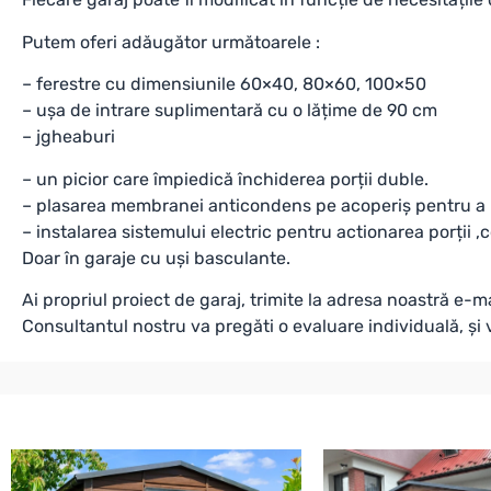
Putem oferi adăugător următoarele :
– ferestre cu dimensiunile 60×40, 80×60, 100×50
– ușa de intrare suplimentară cu o lățime de 90 cm
– jgheaburi
– un picior care împiedică închiderea porții duble.
– plasarea membranei anticondens pe acoperiș pentru a
– instalarea sistemului electric pentru actionarea porții 
Doar în garaje cu uși basculante.
Ai propriul proiect de garaj, trimite la adresa noastră e-ma
Consultantul nostru va pregăti o evaluare individuală, și 