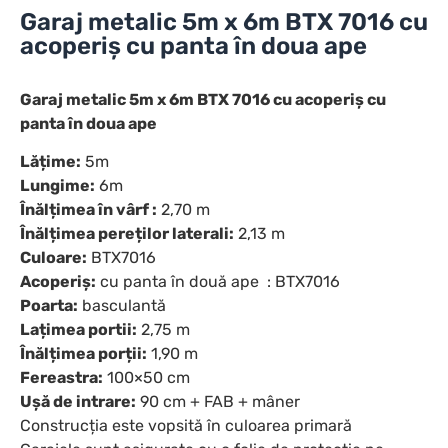
Garaj metalic 5m x 6m BTX 7016 cu
acoperiș cu panta în doua ape
Garaj metalic 5m x 6m BTX 7016 cu acoperiș cu
panta în doua ape
Lățime:
5m
Lungime:
6m
Înălțimea în vârf :
2,70 m
Înălțimea pereților laterali:
2,13 m
Culoare:
BTX7016
Acoperiș:
cu panta în două ape : BTX7016
Poarta:
basculantă
Lațimea portii:
2,75 m
Înălțimea porții:
1,90 m
Fereastra:
100×50 cm
Ușă de intrare:
90 cm + FAB + mâner
Construcția este vopsită în culoarea primară