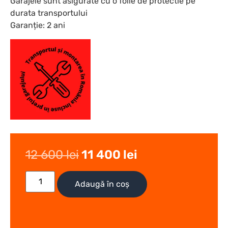
Garajele sunt asigurate cu o folie de protectie pe
durata transportului
Garanție: 2 ani
12 600
lei
11 400
lei
Adaugă în coș