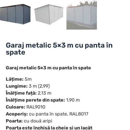
Garaj metalic 5×3 m cu panta în
spate
Garaj metalic 5×3 m cu panta în spate
Lățime:
5m
Lungime:
3 m (2,99)
Înălțime față:
2,13 m
Înălțime perete din spate:
1,90 m
Culoare:
RAL9010
Acoperiș:
cu panta în spate, RAL8017
Poarta:
cu două aripi
Poarta este închisă la cheie și un lacăt