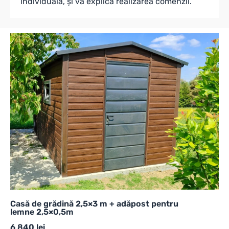
individuală, și va explica realizarea comenzii.
Casă de grădină 2,5×3 m + adăpost pentru
lemne 2,5×0,5m
6 840
lei