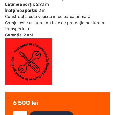
Lățimea porții:
2,90 m
Î
nălțimea porții:
2 m
Construcția este vopsită în culoarea primară
Garajul este asigurat cu folie de protecție pe durata
transportului
Garanție: 2 ani
6 500
lei