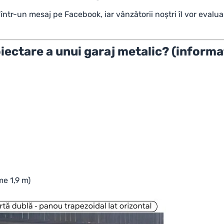
într-un mesaj pe
Facebook
, iar vânzătorii noștri îl vor evalu
iectare a unui
garaj metalic?
(informaț
me 1,9 m)