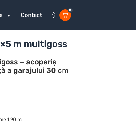
0
e
Contact
×5 m multigoss
igoss + acoperiș
ță a garajului 30 cm
ime 1,90 m