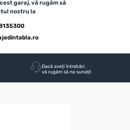
 acest garaj, vă rugăm să
tul nostru la
58135300
jedintabla.ro
Dacă aveți întrebări,
vă rugăm să ne sunați!