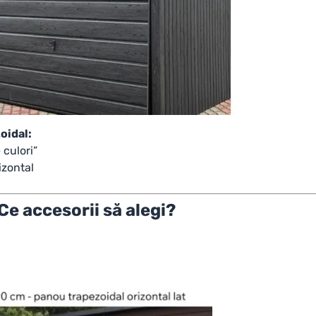
zoidal:
 culori”
izontal
Ce accesorii să alegi?