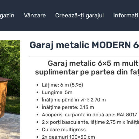
gazin
Vânzare
Creează-ți garajul
Informați
Garaj metalic MODERN 6
Garaj metalic 6×5 m mult
suplimentar pe partea din fa
Lățime: 6 m (5,96)
Lungime: 5m
Înălțime până în vîrf: 2,70 m
Înălțime perete: 2,13 m
Acoperiș: cu panta în două ape: RAL8017
2 x porți basculante, lățime 2,75 m x înălț
Culoare multigross
2x geamuri 100×50 cm