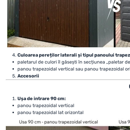
Culoarea pereților laterali și tipul panoului trape
paletarul de culori îl găsești în secțiunea
„paletar de
panou trapezoidal vertical sau panou trapezoidal or
Accesorii
Ușa de intrare 90 cm:
panou trapezoidal vertical
panou trapezoidal lat orizontal