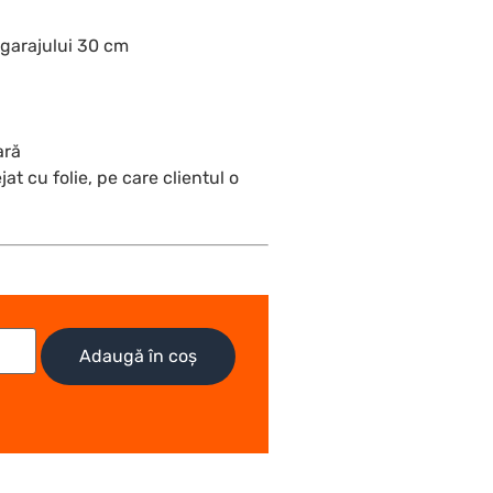
 garajului 30 cm
ară
at cu folie, pe care clientul o
Adaugă în coș