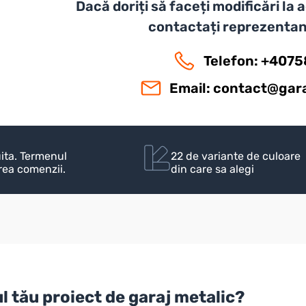
Dacă doriți să faceți modificări la
contactați reprezentan
Telefon: +407
Email:
contact@gara
uita. Termenul
22 de variante de culoare
irea comenzii.
din care sa alegi
ul tău proiect de
garaj metalic
?