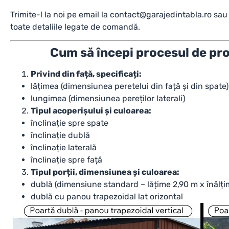
Trimite-l la noi pe email la
contact@garajedintabla.ro
sau 
toate detaliile legate de comandă.
Cum să începi procesul de pro
Privind din față, specificați:
lățimea (dimensiunea peretelui din față și din spate)
lungimea (dimensiunea pereților laterali)
Tipul acoperișului și culoarea:
înclinație spre spate
înclinație dublă
înclinație laterală
înclinație spre față
Tipul porții, dimensiunea și culoarea:
dublă (dimensiune standard – lățime 2,90 m x înălți
dublă cu panou trapezoidal lat orizontal