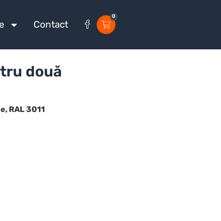
0
e
Contact
ntru două
le, RAL 3011