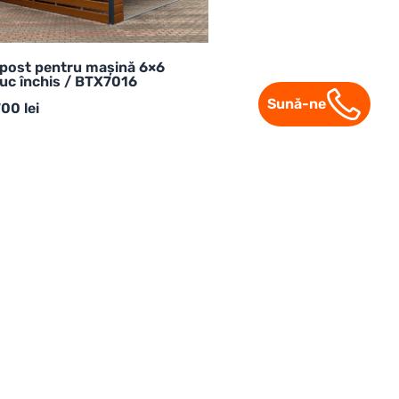
post pentru mașină 6×6
uc închis / BTX7016
Sună-ne
700
lei