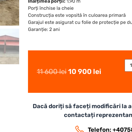
Înălțimea porții:
1,90 m
Porți închise la cheie
Construcția este vopsită în culoarea primară
Garajul este asigurat cu folie de protecție pe d
Garanție: 2 ani
11 600
lei
10 900
lei
Dacă doriți să faceți modificări la
contactați reprezentan
Telefon: +407