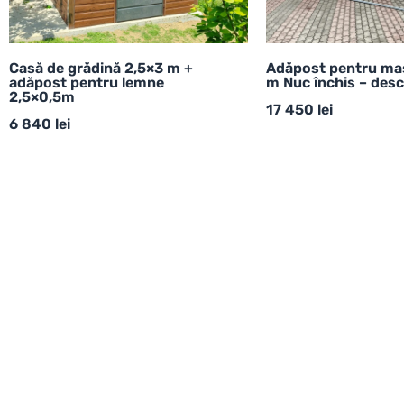
Casă de grădină 2,5×3 m +
Adăpost pentru ma
adăpost pentru lemne
m Nuc închis – desc
2,5×0,5m
17 450
lei
6 840
lei