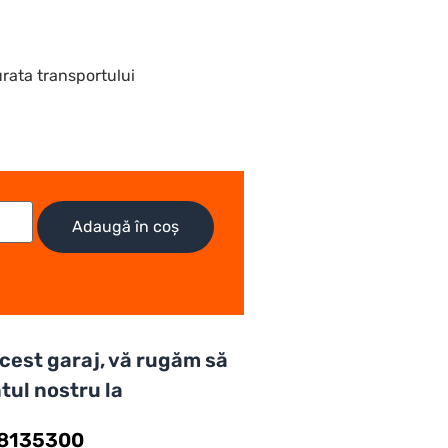
urata transportului
Adaugă în coș
 acest garaj, vă rugăm să
tul nostru la
58135300