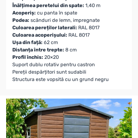
Înălțimea peretelui din spate:
1,40 m
Acoperiș:
cu panta în spate
Podea:
scânduri de lemn, impregnate
Culoarea pereților laterali:
RAL 8017
Culoarea acoperișului:
RAL 8017
Ușa din față:
62 cm
Distanța între trepte:
8 cm
Profil închis:
20×20
Suport dublu rotativ pentru castron
Pereții despărțitori sunt sudabili
Structura este vopsită cu un grund negru