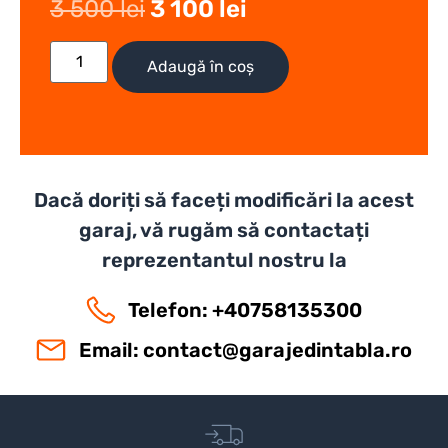
3 500
lei
3 100
lei
Adaugă în coș
Dacă doriți să faceți modificări la acest
garaj, vă rugăm să contactați
reprezentantul nostru la
Telefon: +40758135300
Email:
contact@garajedintabla.ro