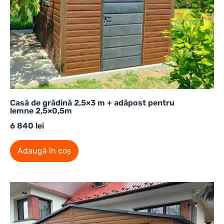
Casă de grădină 2,5×3 m + adăpost pentru
lemne 2,5×0,5m
6 840
lei
Adaugă în coș