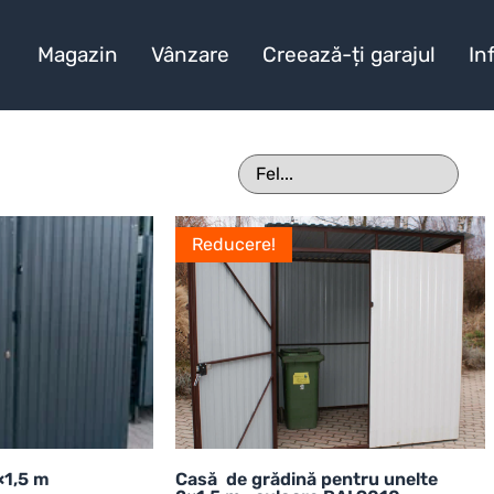
Magazin
Vânzare
Creează-ți garajul
In
Reducere!
×1,5 m
Casă de grădină pentru unelte