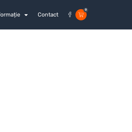
0
formație
Contact