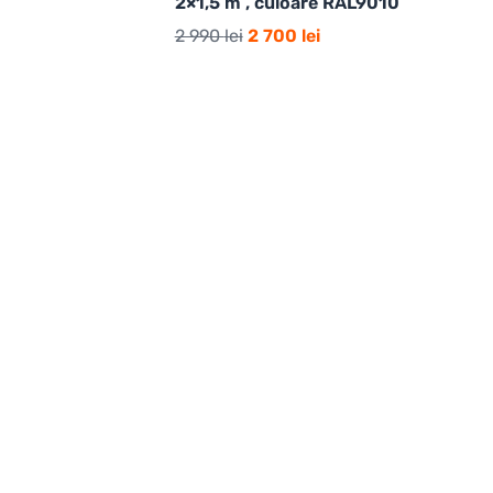
2×1,5 m , culoare RAL9010
2 990
lei
2 700
lei