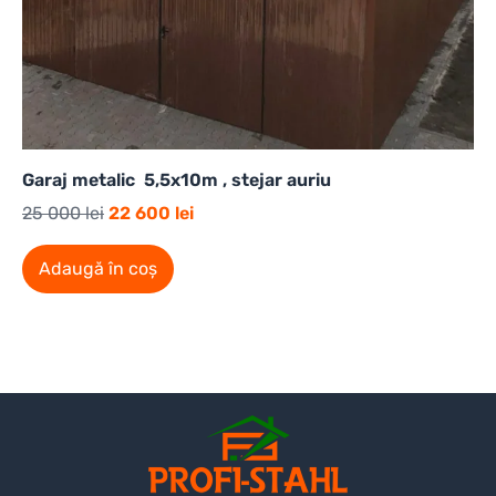
Garaj metalic 5,5x10m , stejar auriu
25 000
lei
22 600
lei
Adaugă în coș