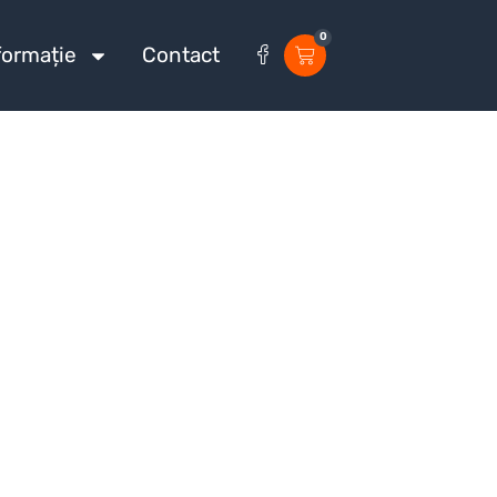
0
formație
Contact