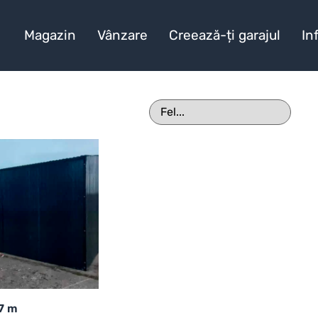
Magazin
Vânzare
Creează-ți garajul
In
17 m