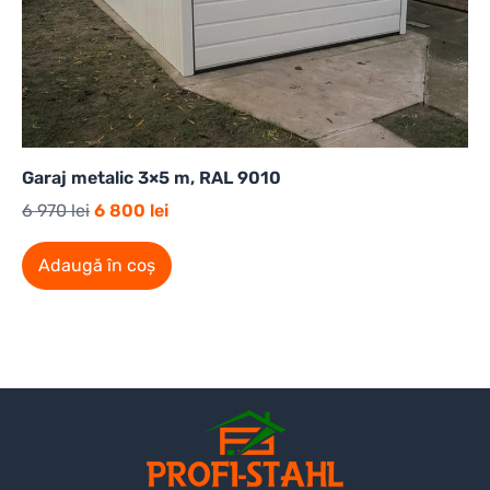
Garaj metalic 3×5 m, RAL 9010
6 970
lei
6 800
lei
Adaugă în coș