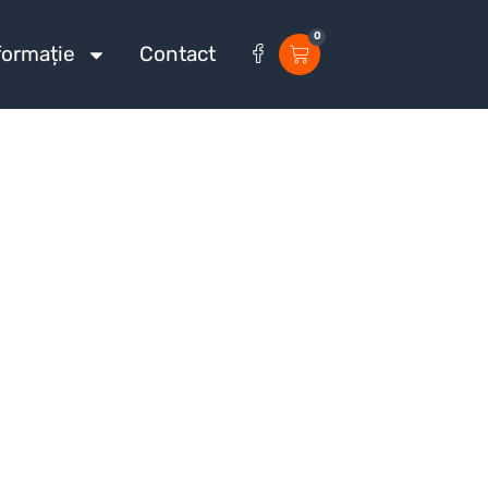
0
formație
Contact