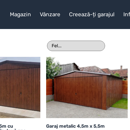
Magazin
Vânzare
Creează-ți garajul
In
x5m cu
Garaj metalic 4,5m x 5,5m