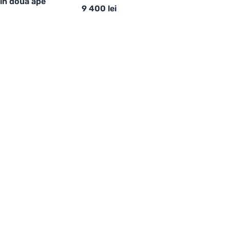
 în două ape
9 400
lei