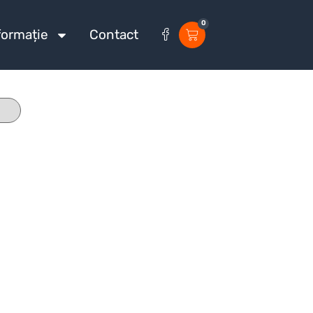
0
formație
Contact