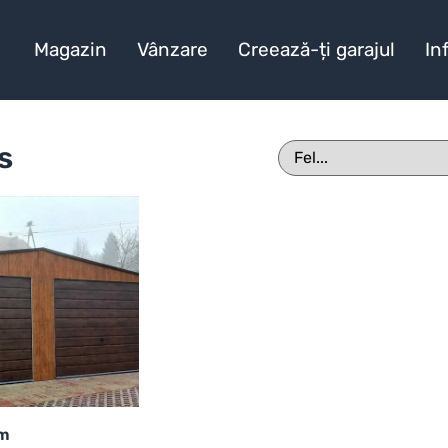
Magazin
Vânzare
Creează-ți garajul
In
s
 m