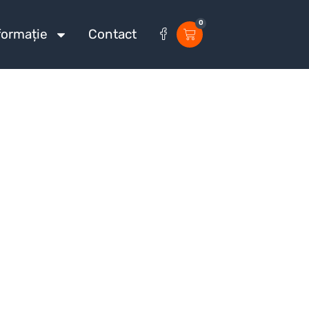
0
formație
Contact