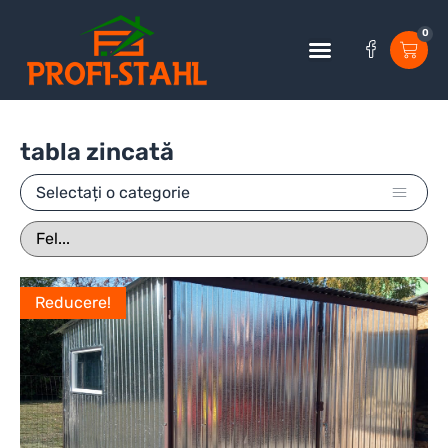
0
tabla zincată
Selectați o categorie
Reducere!