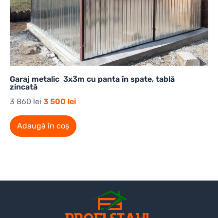
Garaj metalic 3x3m cu panta în spate, tablă
zincată
3 860
lei
3 500
lei
Adaugă în coș