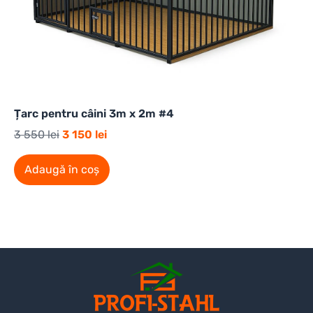
Țarc pentru câini 3m x 2m #4
3 550
lei
3 150
lei
Adaugă în coș